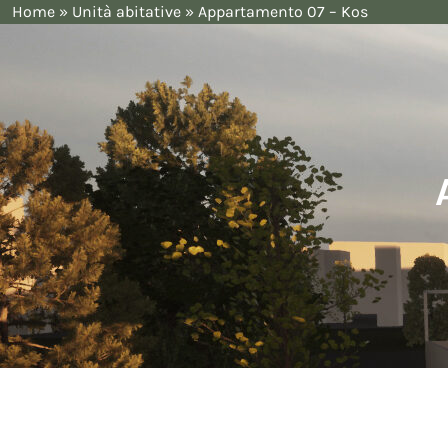
Home
»
Unità abitative
»
Appartamento 07 – Kos